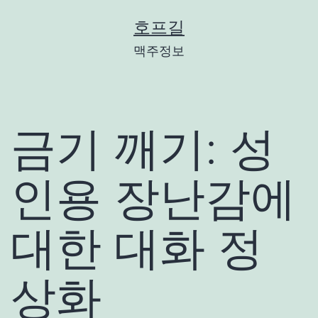
콘
호프길
텐
맥주정보
츠
로
바
금기 깨기: 성
로
가
인용 장난감에
기
대한 대화 정
상화