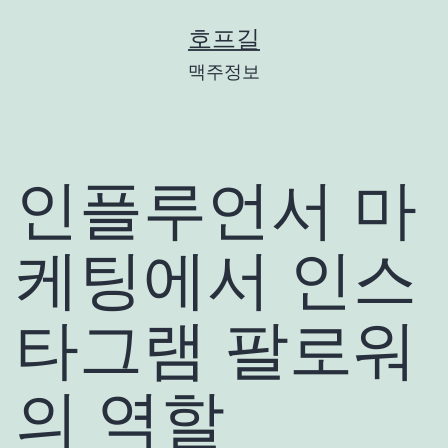
콘
호프길
텐
맥주정보
츠
로
바
인플루언서 마
로
가
케팅에서 인스
기
타그램 팔로워
의 역할